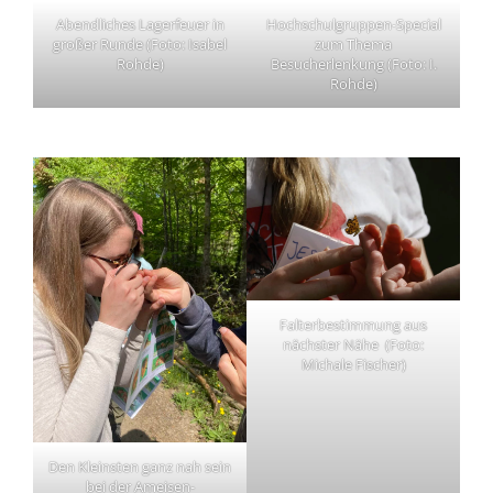
Abendliches Lagerfeuer in
Hochschulgruppen-Special
großer Runde (Foto: Isabel
zum Thema
Rohde)
Besucherlenkung (Foto: I.
Rohde)
Falterbestimmung aus
nächster Nähe (Foto:
Michale Fischer)
Den Kleinsten ganz nah sein
bei der Ameisen-