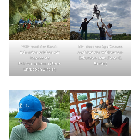
Während der Karst-
Ein bisschen Spaß muss
Exkursion erleben wir
auch bei der Wildbienen-
imposante
Exkursion sein (Foto: C.
Felsformationen (Foto:
Binder)
Christoph Binder)