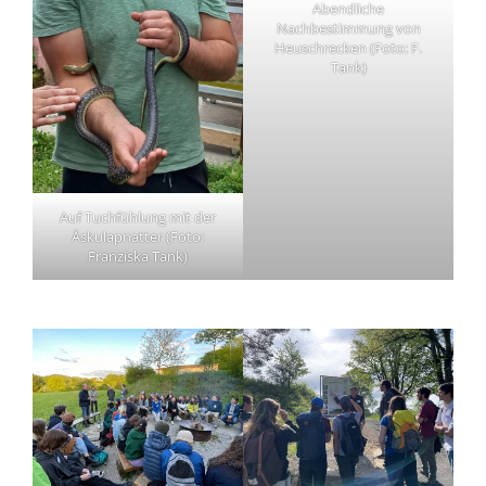
Abendliche
Nachbestimmung von
Heuschrecken (Foto: F.
Tank)
Auf Tuchfühlung mit der
Äskulapnatter (Foto:
Franziska Tank)