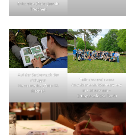
Exkursion (Foto: Jasmin
Trescher)
Auf der Suche nach der
Teilnehmende vom
richtigen
Artenkenntnis-Wochenende
Heuschrecke (Foto: M.
in Pottenstein –
Fischer)
Gruppenbild (M. Tank)